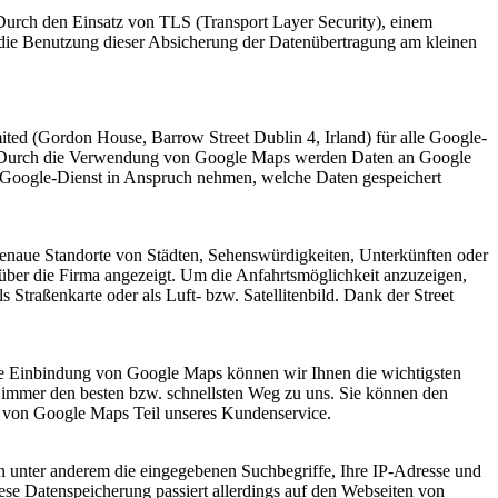
Durch den Einsatz von TLS (Transport Layer Security), einem
n die Benutzung dieser Absicherung der Datenübertragung am kleinen
ed (Gordon House, Barrow Street Dublin 4, Irland) für alle Google-
en. Durch die Verwendung von Google Maps werden Daten an Google
n Google-Dienst in Anspruch nehmen, welche Daten gespeichert
genaue Standorte von Städten, Sehenswürdigkeiten, Unterkünften oder
er die Firma angezeigt. Um die Anfahrtsmöglichkeit anzuzeigen,
traßenkarte oder als Luft- bzw. Satellitenbild. Dank der Street
 die Einbindung von Google Maps können wir Ihnen die wichtigsten
n immer den besten bzw. schnellsten Weg zu uns. Sie können den
ng von Google Maps Teil unseres Kundenservice.
 unter anderem die eingegebenen Suchbegriffe, Ihre IP-Adresse und
ese Datenspeicherung passiert allerdings auf den Webseiten von