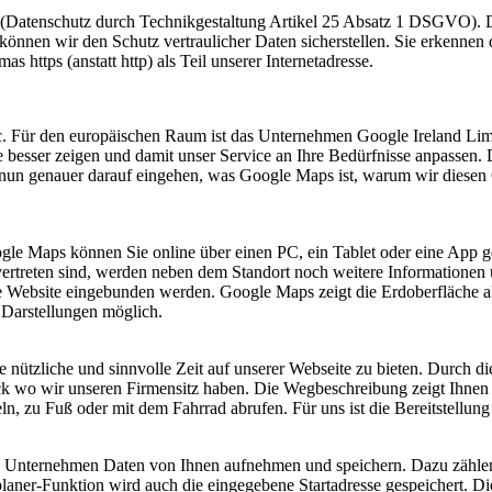
n (Datenschutz durch Technikgestaltung Artikel 25 Absatz 1 DSGVO). 
 können wir den Schutz vertraulicher Daten sicherstellen. Sie erkenne
ttps (anstatt http) als Teil unserer Internetadresse.
 Für den europäischen Raum ist das Unternehmen Google Ireland Limit
e besser zeigen und damit unser Service an Ihre Bedürfnisse anpass
r nun genauer darauf eingehen, was Google Maps ist, warum wir diese
ogle Maps können Sie online über einen PC, ein Tablet oder eine App 
reten sind, werden neben dem Standort noch weitere Informationen üb
Website eingebunden werden. Google Maps zeigt die Erdoberfläche als S
 Darstellungen möglich.
ne nützliche und sinnvolle Zeit auf unserer Webseite zu bieten. Durch
lick wo wir unseren Firmensitz haben. Die Wegbeschreibung zeigt Ihne
ln, zu Fuß oder mit dem Fahrrad abrufen. Für uns ist die Bereitstellu
s Unternehmen Daten von Ihnen aufnehmen und speichern. Dazu zählen
aner-Funktion wird auch die eingegebene Startadresse gespeichert. Di