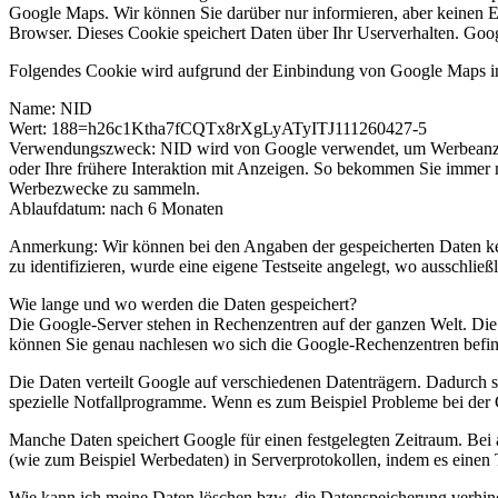
Google Maps. Wir können Sie darüber nur informieren, aber keinen 
Browser. Dieses Cookie speichert Daten über Ihr Userverhalten. Google
Folgendes Cookie wird aufgrund der Einbindung von Google Maps in
Name: NID
Wert: 188=h26c1Ktha7fCQTx8rXgLyATyITJ111260427-5
Verwendungszweck: NID wird von Google verwendet, um Werbeanzeige
oder Ihre frühere Interaktion mit Anzeigen. So bekommen Sie immer m
Werbezwecke zu sammeln.
Ablaufdatum: nach 6 Monaten
Anmerkung: Wir können bei den Angaben der gespeicherten Daten kei
zu identifizieren, wurde eine eigene Testseite angelegt, wo ausschli
Wie lange und wo werden die Daten gespeichert?
Die Google-Server stehen in Rechenzentren auf der ganzen Welt. Die
können Sie genau nachlesen wo sich die Google-Rechenzentren befind
Die Daten verteilt Google auf verschiedenen Datenträgern. Dadurch 
spezielle Notfallprogramme. Wenn es zum Beispiel Probleme bei der G
Manche Daten speichert Google für einen festgelegten Zeitraum. Bei 
(wie zum Beispiel Werbedaten) in Serverprotokollen, indem es einen
Wie kann ich meine Daten löschen bzw. die Datenspeicherung verhin